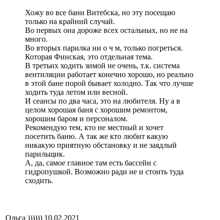
Хожу во все бани Витебска, но эту посещаю
только на крайний случай.
Во первых она дороже всех остальных, но не на
много.
Во вторых парилка ни о ч м, только погреться.
Которая Финская, это отдельная тема.
В третьих ходить зимой не очень, т.к. система
вентиляции работает конечно хорошо, но реально
в этой бане порой бывает холодно. Так что лучше
ходить туда летом или весной.
И сеансы по два часа, это на любителя. Ну а в
целом хорошая баня с хорошим ремонтом,
хорошим баром и персоналом.
Рекомендую тем, кто не местный и хочет
посетить баню. А так же кто любит какую
никакую приятную обстановку и не заядлый
парильщик.
А, да, самое главное там есть бассейн с
гидропушкой. Возможно ради не и стоить туда
сходить.
Ольга ))))))
10.02.2021