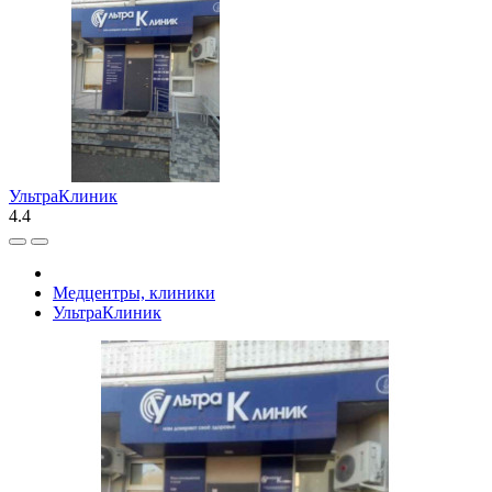
УльтраКлиник
4.4
Медцентры, клиники
УльтраКлиник