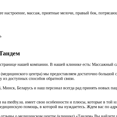
ее настроение, массаж, приятные мелочи, правый бок, потрясающ
ь
 Тандем
 странице нашей компании. В нашей клинике есть: Массажный с
медицинского центра) мы предоставляем достаточно большой спи
 из доступных способов обратной связи.
, Минск, Беларусь и наш персонал всегда рад принять новых па
 на medby.su. имеет свои особенности и плюсы, которые в той 
едицинскую помощь, в которой вы нуждаетесь. Ждем вас по адре
отзывы о медицинском центре (клинике) «Тандем» Вы найдете 