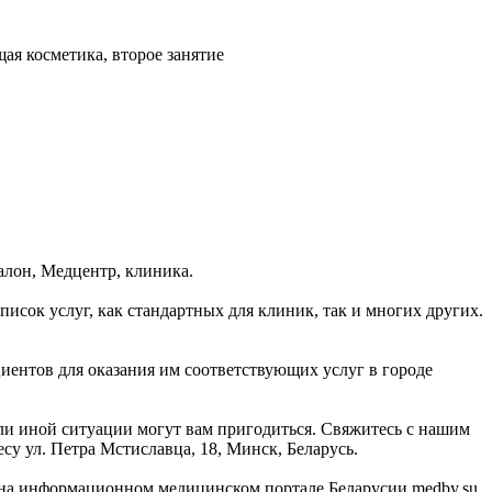
ая косметика, второе занятие
алон, Медцентр, клиника.
сок услуг, как стандартных для клиник, так и многих других.
циентов для оказания им соответствующих услуг в городе
или иной ситуации могут вам пригодиться. Свяжитесь с нашим
су ул. Петра Мстиславца, 18, Минск, Беларусь.
на информационном медицинском портале Беларусии medby.su.