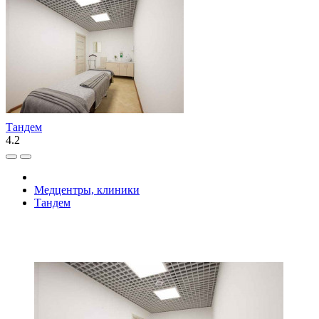
Тандем
4.2
Медцентры, клиники
Тандем