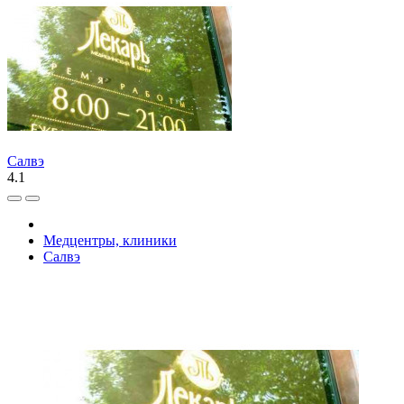
Салвэ
4.1
Медцентры, клиники
Салвэ