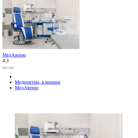
МедАвеню
4.3
Медцентры, клиники
МедАвеню