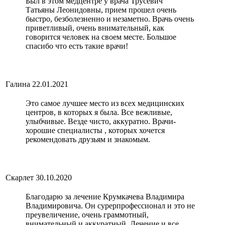
Был в этом медцентре у врача Трусевич
Татьяны Леонидовны, прием прошел очень
быстро, безболезненно и незаметно. Врачь очень
приветливый, очень внимательный, как
говорится человек на своем месте. Большое
спасибо что есть такие врачи!
Галина
22.01.2021
Это самое лучшее место из всех медицинских
центров, в которых я была. Все вежливые,
улыбчивые. Везде чисто, аккуратно. Врачи-
хорошие специалисты , которых хочется
рекомендовать друзьям и знакомым.
Скарлет
30.10.2020
Благодарю за лечение Крумкачева Владимира
Владимировича. Он сурерпрофессионал и это не
преувеличение, очень граммотный,
внимательный и аккуратный. Лечение и все