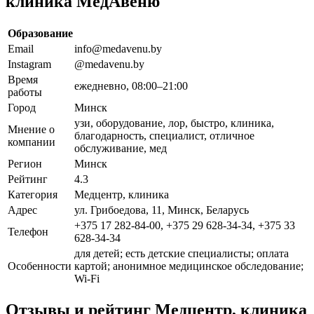
клиника МедАвеню
Образование
Email
info@medavenu.by
Instagram
@medavenu.by
Время
ежедневно, 08:00–21:00
работы
Город
Минск
узи, оборудование, лор, быстро, клиника,
Мнение о
благодарность, специалист, отличное
компании
обслуживание, мед
Регион
Минск
Рейтинг
4.3
Категория
Медцентр, клиника
Адрес
ул. Грибоедова, 11, Минск, Беларусь
+375 17 282-84-00, +375 29 628-34-34, +375 33
Телефон
628-34-34
для детей; есть детские специалисты; оплата
Особенности
картой; анонимное медицинское обследование;
Wi-Fi
Отзывы и рейтинг Медцентр, клиника