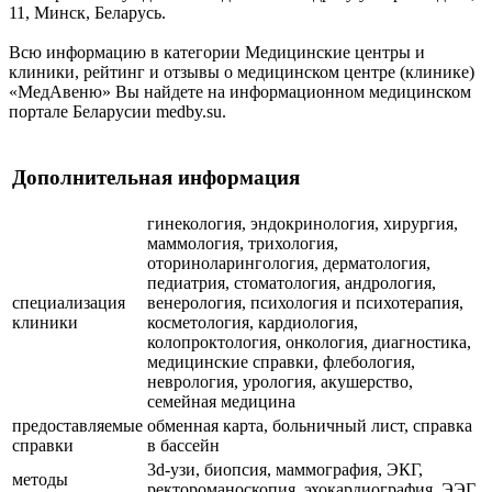
11, Минск, Беларусь.
Всю информацию в категории Медицинские центры и
клиники, рейтинг и отзывы о медицинском центре (клинике)
«МедАвеню» Вы найдете на информационном медицинском
портале Беларусии medby.su.
Дополнительная информация
гинекология, эндокринология, хирургия,
маммология, трихология,
оториноларингология, дерматология,
педиатрия, стоматология, андрология,
специализация
венерология, психология и психотерапия,
клиники
косметология, кардиология,
колопроктология, онкология, диагностика,
медицинские справки, флебология,
неврология, урология, акушерство,
семейная медицина
предоставляемые
обменная карта, больничный лист, справка
справки
в бассейн
3d-узи, биопсия, маммография, ЭКГ,
методы
ректороманоскопия, эхокардиография, ЭЭГ,