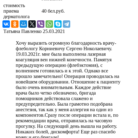
стоимость
приема
40 бел.руб.
дерматолога
Татьяна Павленко
25.03.2021
Хочу выразить огромную благодарность врачу-
флебологу Корниевичу Сергею Николаевичу.
19.03.2021г. мне была выполнена лазерная
коагуляция вен нижней конечности. Памятуя
предыдущую операцию (флебэктомия), с
волнением готовилась и к этой. Однако все
прошло замечательно! Операция проводилась на
новейшем оборудовании. Отношение к пациенту
было очень внимательным. Каждое действие
врача было четко обозначено, бригада
помощников действовала слажено и
предупредительно. Была грамотно подобрана
анестезия, так как у меня аллергия на один из
компонентов.Сразу после операции встала и, по
рекомендации врача, отправилась на часовую
прогулку. На следующий день вышла на работу.
Никаких болей, дискомфорта! Еще раз спасибо
врачу и его бригаде!