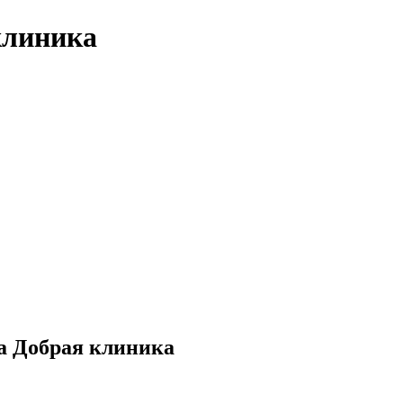
клиника
а Добрая клиника