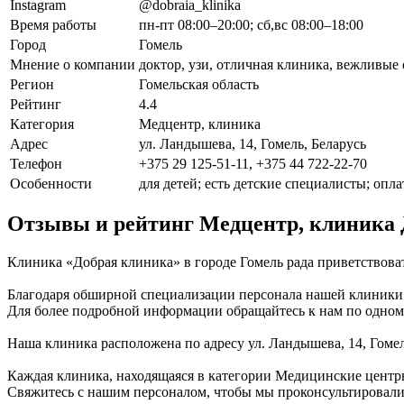
Instagram
@dobraia_klinika
Время работы
пн-пт 08:00–20:00; сб,вс 08:00–18:00
Город
Гомель
Мнение о компании
доктор, узи, отличная клиника, вежливые
Регион
Гомельская область
Рейтинг
4.4
Категория
Медцентр, клиника
Адрес
ул. Ландышева, 14, Гомель, Беларусь
Телефон
+375 29 125-51-11, +375 44 722-22-70
Особенности
для детей; есть детские специалисты; опла
Отзывы и рейтинг Медцентр, клиника 
Клиника «Добрая клиника» в городе Гомель рада приветствова
Благодаря обширной специализации персонала нашей клиники (
Для более подробной информации обращайтесь к нам по одному
Наша клиника расположена по адресу ул. Ландышева, 14, Гомел
Каждая клиника, находящаяся в категории Медицинские центры
Свяжитесь с нашим персоналом, чтобы мы проконсультировали в