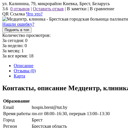
ул. Калинина, 79, микрорайон Киевка, Брест, Беларусь
3.6
0 отзывов
|
Оставить отзыв
|
В заметки
|
В сравнение
QR Ссылка
Что это?
Нашли ошибку?
Поднять в топ
Количество просмотров:
За сегодня:
0
За неделю:
0
За месяц:
1
За все время:
18
Описание
Отзывы (0)
Карта
Контакты, описание Медцентр, клиник
Образование
Email
hospis.brest@tut.by
Время работы
пн-пт 08:00–16:30, перерыв 13:00–13:30
Город
Брест
Регион
Брестская область