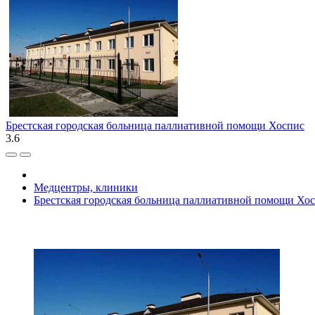
Брестская городская больница паллиативной помощи Хоспис
3.6
Медцентры, клиники
Брестская городская больница паллиативной помощи Хо