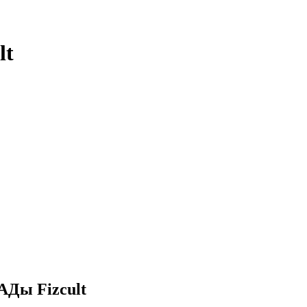
lt
АДы Fizcult