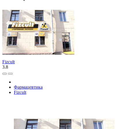
Fizcult
3.8
Фармацевтика
Fizcult