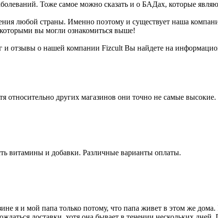
болеваний. Тоже самое можно сказать и о БАДах, которые являю
ия любой страны. Именно поэтому и существует наша компания -
 которыми вы могли ознакомиться выше!
 и отзывы о нашей компании Fizcult Вы найдете на информацио
тя относительно других магазинов они точно не самые высокие.
ть витамины и добавки. Различные варианты оплаты.
не я и мой папа только потому, что папа живет в этом же дома. 
дождаться доставки, хотя она бывает в течении нескольких дней