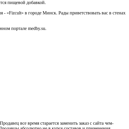
тся пищевой добавкой.
 «Fizcult» в городе Минск. Рады приветствовать вас в стенах
нном портале medby.su.
Продавец все время старается заменить заказ с сайта чем-
. Продавцы абсолютно не в курсе составов и применения