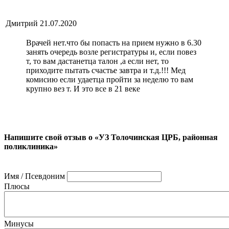
Дмитрий
21.07.2020
Врачей нет.что бы попасть на прием нужно в 6.30
занять очередь возле регистратуры и, если повез
т, то вам дастанетца талон ,а если нет, то
приходите пытать счастье завтра и т.д.!!! Мед
комисию если удаетца пройти за неделю то вам
крупно вез т. И это все в 21 веке
Напишите свой отзыв о «УЗ Толочинская ЦРБ, районная
поликлиника»
Имя / Псевдоним
Плюсы
Минусы