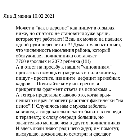
Яна Д мкина
10.02.2021
Может и "как в деревне" как пишут в отзывах
ниже, но от этого не становятся хуже врачи,
которые тут работают! Ведь их можно на пальцах
одной руки пересчитать!!! Думаю мало кто знает,
что численность населения района, который
обслуживает поликлиника составляет
7760 взрослых и 2072 ребенка (!!!!)
А в ответ на просьбу к нашим "чиновникам"
прислать в помощь ещ медиков в поликлинику
пишут - простите, извините, дефицит врачебных
кадров.... Почитайте кому интересно, я
прикрепила фрагмент ответа из исполкома...
А теперь представьте каково это, когда врач-
педиатр и врач-терапевт работают фактически "на
износ"!!! Случилось нам с мужем заболеть
ковидом, а следовательно часто бывать в очереди
к терапевту, к слову очереди большие, но
значительно меньше чем в других поликлиниках.
И здесь люди знают ради чего ждут, им помогут,
выслушаю, досконально осмотрят и сделают