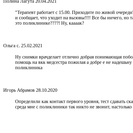
Полина Лагута
20.04.2021
"Терапевт работает с 15.00. Приходите по живой очереди"
и сообщает, что уходит на вызовы!!!! Все бы ничего
это поликлинике????! Ну, каааак?
Ольга с.
25.02.2021
Ну снимки врачделает отлично добрая понимающая побол
помощь на вкк медсестра пожилая а добре е не надешьну
поликлиника
Игорь Абрамов
28.10.2020
Определили как контакт первого уровня, тест сдавать ск
среда мне с поликлиники так никто не звонит, настолько