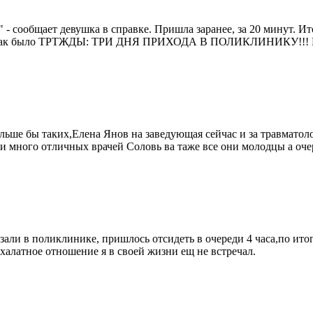
 - сообщает девушка в справке. Пришла заранее, за 20 минут. Ит
, но так было ТРТЖДЫ: ТРИ ДНЯ ПРИХОДА В ПОЛИКЛИНИКУ!!! По
ьше бы таких,Елена Янов на заведующая сейчас и за травматоло
 и много отличных врачей Соловь ва таже все они молодцы а оче
азали в поликлинике, пришлось отсидеть в очереди 4 часа,по ит
 халатное отношение я в своей жизни ещ не встречал.