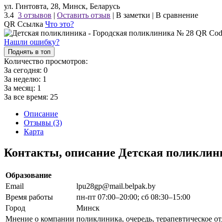
ул. Гинтовта, 28, Минск, Беларусь
3.4
3 отзывов
|
Оставить отзыв
|
В заметки
|
В сравнение
QR Ссылка
Что это?
Нашли ошибку?
Поднять в топ
Количество просмотров:
За сегодня:
0
За неделю:
1
За месяц:
1
За все время:
25
Описание
Отзывы (3)
Карта
Контакты, описание Детская поликлин
Образование
Email
lpu28gp@mail.belpak.by
Время работы
пн-пт 07:00–20:00; сб 08:30–15:00
Город
Минск
Мнение о компании
поликлиника, очередь, терапевтическое от