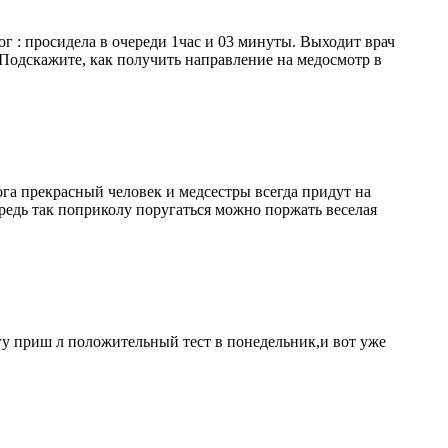
ог : просидела в очереди 1час и 03 минуты. Выходит врач
дскажите, как получить направление на медосмотр в
га прекрасный человек и медсестры всегда придут на
редь так поприколу поругаться можно поржать веселая
огу приш л положительный тест в понедельник,и вот уже