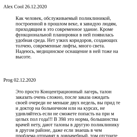
Alex Cool
26.12.2020
Как человек, обслуживаемый поликлиникой,
построенной в прошлом веке, я завидую людям,
приходящим в это современное здание. Кроме
функциональной планировки в ней появилась
удобная среда. Нет узких коридоров, создающих
толчею, современные лифты, много света.
Надеюсь, медицинское оснащение в ней тоже на
высоте.
Prog
02.12.2020
Это просто Концентрационный лагерь, талон
заказать очень сложно, после заказа ожидать
своей очереди не меньше двух недель, вы прид те
и доктор на больничном или на курсах, не
удивляйтесь если не сможете попасть на при м
целых пол года!!! В 39й это норма, большинства
врачей нету, дают талоны в другую поликлинику
в другом районе, даже если знаешь в чем
проблема отправят в доврачебный, том отстоите