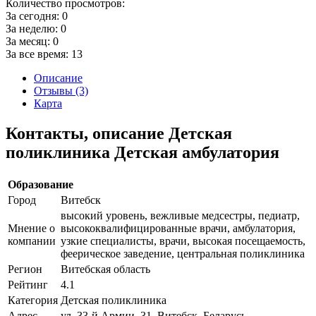
Количество просмотров:
За сегодня:
0
За неделю:
0
За месяц:
0
За все время:
13
Описание
Отзывы (3)
Карта
Контакты, описание Детская
поликлиника Детская амбулатория
Образование
Город
Витебск
высокий уровень, вежливые медсестры, педиатр,
Мнение о
высококвалифицированные врачи, амбулатория,
компании
узкие специалисты, врачи, высокая посещаемость,
феерическое заведение, центральная поликлиника
Регион
Витебская область
Рейтинг
4.1
Категория
Детская поликлиника
Адрес
ул. 33-й Армии, 31, Витебск, Беларусь