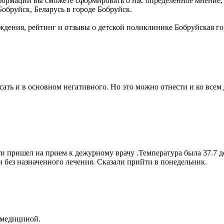
ормации вы сможете сформировать о нас определенное мнение, б
 Бобруйск, Беларусь в городе Бобруйск.
дения, рейтинг и отзывы о детской поликлинике Бобруйская го
исать и в основном негативного. Но это можно отнести и ко вс
 пришел на прием к дежурному врачу .Температура была 37.7 д
н без назначенного лечения. Сказали прийти в понедельник.
 медициной.