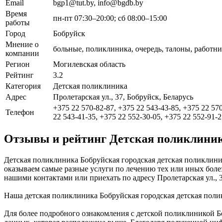
Email
bgp1@tut.by, info@bgdb.by
Время
пн-пт 07:30–20:00; сб 08:00–15:00
работы
Город
Бобруйск
Мнение о
больные, поликлиника, очередь, талоны, работн
компании
Регион
Могилевская область
Рейтинг
3.2
Категория
Детская поликлиника
Адрес
Пролетарская ул., 37, Бобруйск, Беларусь
+375 22 570-82-87, +375 22 543-43-85, +375 22 570
Телефон
22 543-41-35, +375 22 552-30-05, +375 22 552-91-2
Отзывы и рейтинг Детская поликлиник
Детская поликлиника Бобруйская городская детская поликлини
оказываем самые разные услуги по лечению тех или иных болез
нашими контактами или приехать по адресу Пролетарская ул., 37
Наша детская поликлиника Бобруйская городская детская поли
Для более подробного ознакомления с детской поликлиникой Б