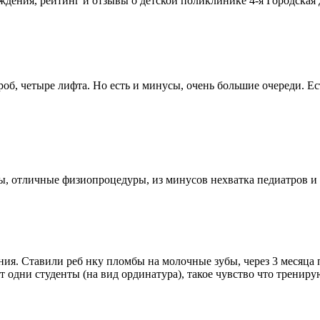
ения, рейтинг и отзывы о детской поликлинике 4-я Городская 
б, четыре лифта. Но есть и минусы, очень большие очереди. Есть
, отличные физиопроцедуры, из минусов нехватка педиатров и 
ния. Ставили реб нку пломбы на молочные зубы, через 3 месяца
ют одни студенты (на вид ординатура), такое чувство что тренир