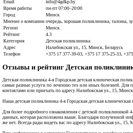
Email
info@4gdkp.by
Время работы
пн-пт 07:00–20:00
Город
Минск
Мнение о компании
очередь, хорошая поликлиника, талоны, з
Регион
Минск
Рейтинг
4.3
Категория
Детская поликлиника
Адрес
Налибокская ул., 15, Минск, Беларусь
Телефон
+375 17 377-39-03, +375 17 375-25-33, +375
Отзывы и рейтинг Детская поликлиник
Детская поликлиника 4-я Городская детская клиническая поли
самые разные услуги по лечению тех или иных болезней. Для п
контактами или приехать по адресу Налибокская ул., 15, Минск,
Наша детская поликлиника 4-я Городская детская клиническая
Для более подробного ознакомления с детской поликлиникой 4
данных, которая расположена выше. Благодаря полученной инф
же нет. Всегда рады видеть вас по адресу Налибокская ул., 15,