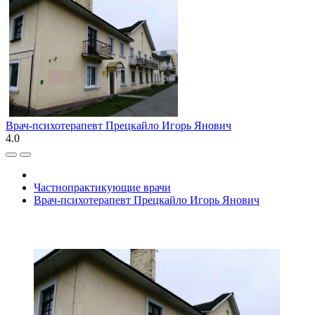
Врач-психотерапевт Прецкайло Игорь Янович
4.0
Частнопрактикующие врачи
Врач-психотерапевт Прецкайло Игорь Янович