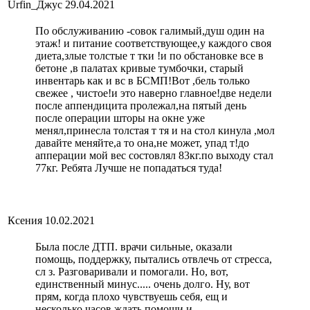
Urfin_Джус
29.04.2021
По обслуживанию -совок галимый,душ один на
этаж! и питание соответствующее,у каждого своя
диета,злые толстые т тки !и по обстановке все в
бетоне ,в палатах кривые тумбочки, старый
инвентарь как и вс в БСМП!Вот ,бель только
свежее , чистое!и это наверно главное!две недели
после аппендицита пролежал,на пятый день
после операции шторы на окне уже
менял,принесла толстая т тя и на стол кинула ,мол
давайте меняйте,а то она,не может, упад т!до
апперации мой вес состовлял 83кг.по выходу стал
77кг. Ребята Лучше не попадаться туда!
Ксения
10.02.2021
Была после ДТП. врачи сильные, оказали
помощь, поддержку, пытались отвлечь от стресса,
сл з. Разговаривали и помогали. Но, вот,
единственный минус..... очень долго. Ну, вот
прям, когда плохо чувствуешь себя, ещ и
несколько часов ждать помощи и