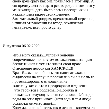
свою дочь сразу как она появилась в этот мир. А
ещ преимущество партн рских родов в том, что у
меня каждый день было время посещения и я
каждый день видел своих девочек
Замечательный роддом, превосходный персонал,
начиная от работниц на входе, заканчивая
главврачом, все просто супер
Ингуличка
06.02.2020
Что я могу сказать...условия конечно
современные..но на этом вс заканчивается...для
бесплатников и тех кто знают свои права...
Отношение персонала ХАМСКОЕ!!
Врачей...хм..не побоюсь это написать..как к
быдлу.если на лапу не положили или вы не чь то
протеже.хорошего отношения не
ждите...ужассс..это в предродовом отделении
..что творится в родовом...ой..обнять и
плакать...заведующая.та ещ гестаповка!!ей надо
роды на зоне принимать!(хотя ведь и там люди
рожают.а не животные)....
Корм жка-свиней пусть так в деревне кормят.а то