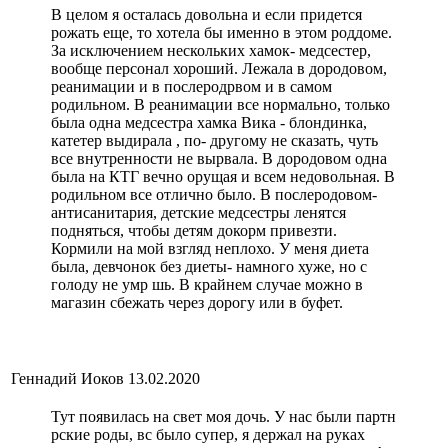
В целом я осталась довольна и если придется
рожать еще, то хотела бы именно в этом роддоме.
За исключением нескольких хамок- медсестер,
вообще персонал хороший. Лежала в дородовом,
реанимации и в послеродрвом и в самом
родильном. В реанимации все нормально, только
была одна медсестра хамка Вика - блондинка,
катетер выдирала , по- другому не сказать, чуть
все внутренности не вырвала. В дородовом одна
была на КТГ вечно орущая и всем недовольная. В
родильном все отлично было. В послеродовом-
антисанитария, детские медсестры ленятся
подняться, чтобы детям докорм привезти.
Кормили на мой взгляд неплохо. У меня диета
была, девчонок без диеты- намного хуже, но с
голоду не умр шь. В крайнем случае можно в
магазин сбежать через дорогу или в буфет.
Геннадий Иоков
13.02.2020
Тут появилась на свет моя дочь. У нас были партн
рские роды, вс было супер, я держал на руках