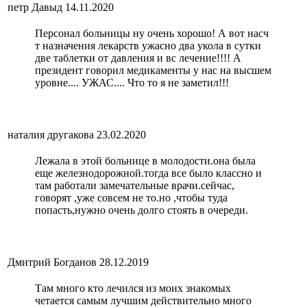
петр Давыд
14.11.2020
Персонал больницы ну очень хорошо! А вот насч
т назначения лекарств ужасно два укола в сутки
две таблетки от давления и вс лечение!!!! А
президент говорил медикаменты у нас на высшем
уровне.... УЖАС.... Что то я не заметил!!!
наталия другакова
23.02.2020
Лежала в этой больнице в молодости.она была
еще железнодорожной.тогда все было классно и
там работали замечательные врачи.сейчас,
говорят ,уже совсем не то.но ,чтобы туда
попасть,нужно очень долго стоять в очереди.
Дмитрий Богданов
28.12.2019
Там много кто лечился из моих знакомых
четается самым лучшим действительно много