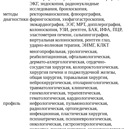
ЭКГ, эндоскопия, радионуклидные
исследования, бронхоскопия,
методы
ректороманоскопия, флюорография,
диагностики
фарингоскопия, эзофагогастроскопия,
эхокардиография, ЭЭГ, МРТ, допплерография,
колоноскопия, УЗИ, рентген, БАК, ИФА, ПЦР,
эластометрия печени, сальпингография,
виртуальная колоноскопия, рентген глаз,
ударно-волновая терапия, ЭНМГ, КЛКТ
многопрофильная, урологическая,
реабилитационная, офтальмологическая,
дермато-аллергологическая, сердечно-
сосудистая хирургия, колопроктологическая,
хирургия печени и поджелудочной железы,
общая хирургия, торакальная хирургия,
нейрохирургическая, отоларингологическая,
травматологическая, клиническая,
гинекологическая, терапевтическая,
гематологическая, кардиологическая,
профиль
нефрологическая, пульмонологическая,
радиологическая, ортопедическая,
инфекционная, пластическая хирургия,
психиатрическая, психоневрологическая,
онкологическая, гастроэнтерологическая,