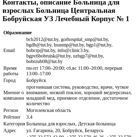
Контакты, описание Больница для
взрослых Больница Центральная
Бобруйская УЗ Лечебный Корпус № 1
Образование
bcb2012@tut.by, gorhospital_smp@tut.by,
bgdb@tut.by, bssnmp@tut.by, bgp1@tut.by,
Email
bobcrp@tut.by, info@clinic3.by,
bgpv6bobruisk@tut.by, uzbgp7@tut.by,
bobrzub08@tut.by
Время
пн-пт 17:00–20:00; сб,вс 11:00–20:00, перерыв
работы
13:00–17:00
Город
Бобруйск
прогнившая система, руководство, врачи, чуткое
Мнение о
внимание, низкий поклон, хороший медперсонал,
компании
младший мед, приемное отделение, достаточное
количество
Регион
Могилевская область
Рейтинг
3.4
Категория
Больница для взрослых, Детская больница
Адрес
ул. Гагарина, 20, Бобруйск, Беларусь