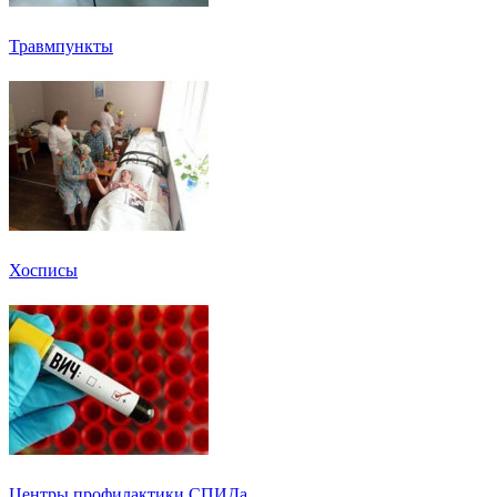
Травмпункты
Хосписы
Центры профилактики СПИДа