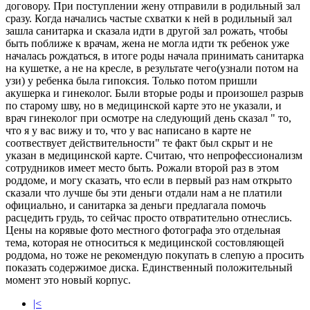
договору. При поступлении жену отправили в родильный зал
сразу. Когда начались частые схватки к ней в родильный зал
зашла санитарка и сказала идти в другой зал рожать, чтобы
быть поближе к врачам, жена не могла идти тк ребенок уже
началась рождаться, в итоге роды начала принимать санитарка
на кушетке, а не на кресле, в результате чего(узнали потом на
узи) у ребенка была гипоксия. Только потом пришли
акушерка и гинеколог. Были вторые роды и произошел разрыв
по старому шву, но в медицинской карте это не указали, и
врач гинеколог при осмотре на следующий день сказал " то,
что я у вас вижу и то, что у вас написано в карте не
соотвествует действительности" те факт был скрыт и не
указан в медицинской карте. Считаю, что непрофессионализм
сотрудников имеет место быть. Рожали второй раз в этом
роддоме, и могу сказать, что если в первый раз нам открыто
сказали что лучше бы эти деньги отдали нам а не платили
официально, и санитарка за деньги предлагала помочь
расцедить грудь, то сейчас просто отвратительно отнеслись.
Цены на корявые фото местного фотографа это отдельная
тема, которая не относиться к медицинской состовляющей
роддома, но тоже не рекомендую покупать в слепую а просить
показать содержимое диска. Единственный положительный
момент это новый корпус.
|<