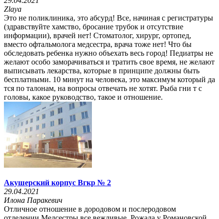
29.04.2021
Zlaya
Это не поликлиника, это абсурд! Все, начиная с регистратуры
(здравствуйте хамство, бросание трубок и отсутствие
информации), врачей нет! Стоматолог, хирург, ортопед,
вместо офтальмолога медсестра, врача тоже нет! Что бы
обследовать ребенка нужно объехать весь город! Педиатры не
желают особо заморачиваться и тратить свое время, не желают
выписывать лекарства, которые в принципе должны быть
бесплатными. 10 минут на человека, это максимум который да
тся по талонам, на вопросы отвечать не хотят. Рыба гни т с
головы, какое руководство, такое и отношение.
Акушерский корпус Вгкр № 2
29.04.2021
Илона Паракевич
Отличное отношение в дородовом и послеродовом
отделении.Медсестры все вежливые. Рожала у Романовской