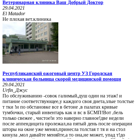
Ветеринарная клиника Ваш Добрый Доктор
29.04.2021
El Matador
Не плохая вет.клиника
Республиканский ожоговый центр УЗ Городская
клиническая больница скорой медицинской помощи
29.04.2021
Urfin_Джус
По обслуживанию -совок галимый,душ один на этаж! и
питание соответствующее,у каждого своя диета,злые толстые
т тки !и по обстановке все в бетоне ,в палатах кривые
тумбочки, старый инвентарь как и вс в БСМП!Вот ,бель
только свежее , чистое!и это наверно главное!две недели
после аппендицита пролежал,на пятый день после операции
шторы на окне уже менял,принесла толстая т тя и на стол
кинула ,мол давайте меняйте,а то она,не может, упад т!до