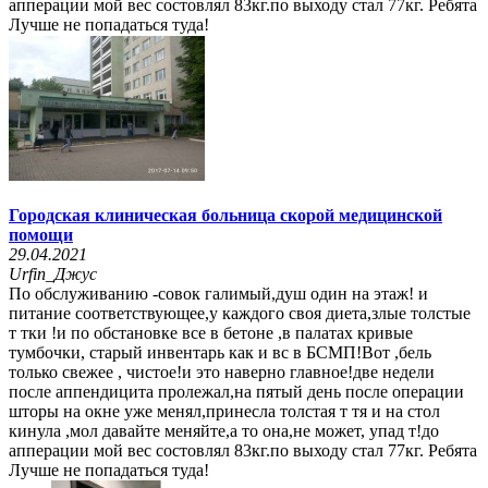
апперации мой вес состовлял 83кг.по выходу стал 77кг. Ребята
Лучше не попадаться туда!
Городская клиническая больница скорой медицинской
помощи
29.04.2021
Urfin_Джус
По обслуживанию -совок галимый,душ один на этаж! и
питание соответствующее,у каждого своя диета,злые толстые
т тки !и по обстановке все в бетоне ,в палатах кривые
тумбочки, старый инвентарь как и вс в БСМП!Вот ,бель
только свежее , чистое!и это наверно главное!две недели
после аппендицита пролежал,на пятый день после операции
шторы на окне уже менял,принесла толстая т тя и на стол
кинула ,мол давайте меняйте,а то она,не может, упад т!до
апперации мой вес состовлял 83кг.по выходу стал 77кг. Ребята
Лучше не попадаться туда!